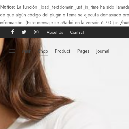
Notice
: La función _load_textdomain_just_in_time ha sido llama
de que algún código del plugin o tema se ejecuta demasiado pro
información. (Este mensaje se añadió en la versión 6.7.0.) in
/hom
About Us
Contact
Main
Shop
Product
Pages
Journal