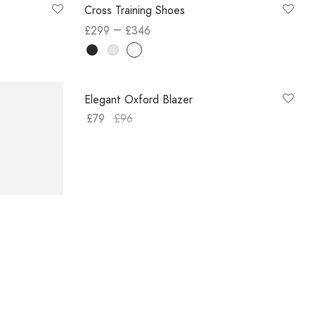
Cross Training Shoes
–
£
299
£
346
Select options
-
18
%
Elegant Oxford Blazer
£
79
£
96
Select options