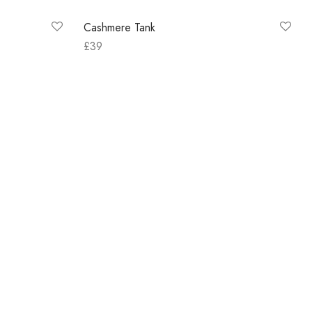
Out of Stock
Cashmere Tank
£
39
Select options
Out of Stock