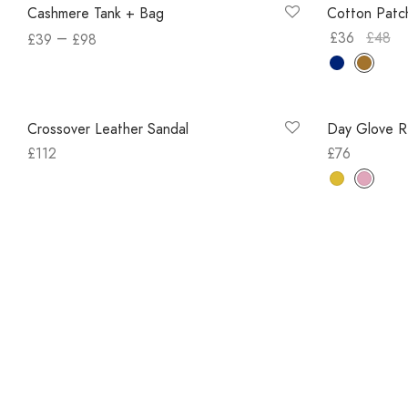
Cashmere Tank + Bag
Cotton Patc
–
£
36
£
48
£
39
£
98
Select optio
View products
Out of Stock
Crossover Leather Sandal
Day Glove R
£
112
£
76
Select options
Select optio