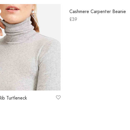
Cashmere Carpenter Beanie
£
39
Add to cart
Rib Turtleneck
ns
Out of Stock