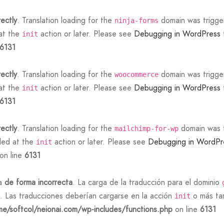
rectly
. Translation loading for the
domain was triggere
ninja-forms
 at the
action or later. Please see
Debugging in WordPress
init
6131
rectly
. Translation loading for the
domain was triggere
woocommerce
 at the
action or later. Please see
Debugging in WordPress
init
6131
rectly
. Translation loading for the
domain was tr
mailchimp-for-wp
aded at the
action or later. Please see
Debugging in WordPr
init
on line
6131
da
de forma incorrecta
. La carga de la traducción para el dominio
. Las traducciones deberían cargarse en la acción
o más tar
init
e/softcol/neionai.com/wp-includes/functions.php
on line
6131