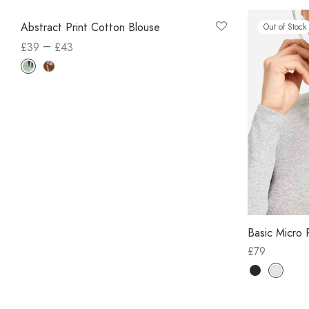
Out of Stock
Abstract Print Cotton Blouse
Out of Stock
–
£
39
£
43
Select options
Basic Micro 
£
79
Select optio
Out of Stock