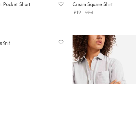
h Pocket Short
Cream Square Shirt
£
19
£
24
ns
Select options
eKnit
ns
Double-Gauze Relaxed Shirt