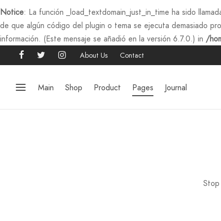
Notice
: La función _load_textdomain_just_in_time ha sido llama
de que algún código del plugin o tema se ejecuta demasiado pro
información. (Este mensaje se añadió en la versión 6.7.0.) in
/hom
About Us
Contact
Main
Shop
Product
Pages
Journal
Stop 