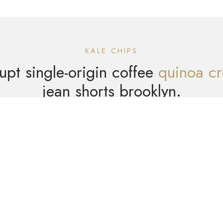
KALE CHIPS
upt single-origin coffee
quinoa cr
jean shorts brooklyn.
Read More
Contact Me