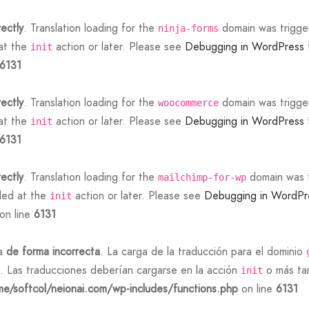
rectly
. Translation loading for the
domain was triggere
ninja-forms
 at the
action or later. Please see
Debugging in WordPress
init
6131
rectly
. Translation loading for the
domain was triggere
woocommerce
 at the
action or later. Please see
Debugging in WordPress
init
6131
rectly
. Translation loading for the
domain was tr
mailchimp-for-wp
aded at the
action or later. Please see
Debugging in WordPr
init
on line
6131
da
de forma incorrecta
. La carga de la traducción para el dominio
. Las traducciones deberían cargarse en la acción
o más tar
init
e/softcol/neionai.com/wp-includes/functions.php
on line
6131